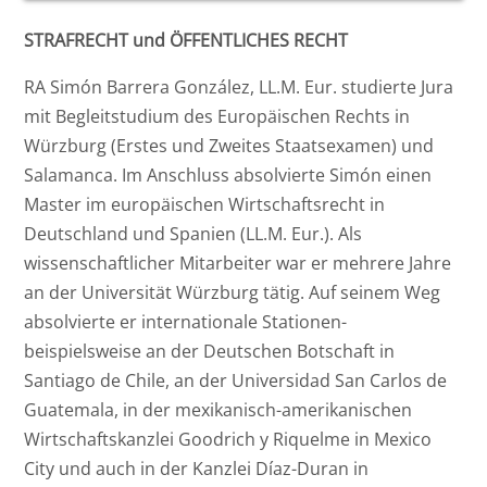
Erbrecht 2026 II, Online-Kurs über Zoom
(mit Up-Grade-Möglichkeit Güterrecht)
Ost
RA Michael Grieger
STRAFRECHT und ÖFFENTLICHES RECHT
RA Simón Barrera González, LL.M. Eur. studierte Jura
Strafrecht / Strafprozessrecht 2026 II,
Rheinland-Pfalz
Rainer Krick, Notar
online-Kurs
mit Begleitstudium des Europäischen Rechts in
Würzburg (Erstes und Zweites Staatsexamen) und
Saarland
Ministerialrat Emanuel Dillberger LL.M.
ZPO 2026 II, online-Kurs
Salamanca. Im Anschluss absolvierte Simón einen
Master im europäischen Wirtschaftsrecht in
Notarassessorin Dr. Tanja Feichtlbauer
Deutschland und Spanien (LL.M. Eur.). Als
Aurel Waldenfels, Richter
wissenschaftlicher Mitarbeiter war er mehrere Jahre
an der Universität Würzburg tätig. Auf seinem Weg
RA Clemens d‘Alquen
absolvierte er internationale Stationen-
beispielsweise an der Deutschen Botschaft in
Regierungsdirektor Dr. Philipp Eckel, LL.M
Santiago de Chile, an der Universidad San Carlos de
Guatemala, in der mexikanisch-amerikanischen
Wirtschaftskanzlei Goodrich y Riquelme in Mexico
City und auch in der Kanzlei Díaz-Duran in