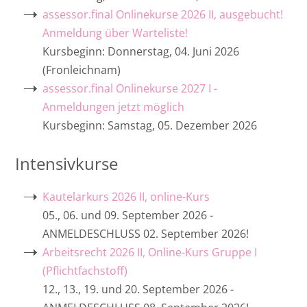
Erbrecht 2026 II, Online-Kurs über Zoom
assessor.final Onlinekurse 2026 II, ausgebucht!
(mit Up-Grade-Möglichkeit Güterrecht)
Ost
RA Michael Grieger
Anmeldung über Warteliste!
Kursbeginn: Donnerstag, 04. Juni 2026
Strafrecht / Strafprozessrecht 2026 II,
Rheinland-Pfalz
Rainer Krick, Notar
(Fronleichnam)
online-Kurs
assessor.final Onlinekurse 2027 I -
Saarland
Ministerialrat Emanuel Dillberger LL.M.
Anmeldungen jetzt möglich
ZPO 2026 II, online-Kurs
Kursbeginn: Samstag, 05. Dezember 2026
Notarassessorin Dr. Tanja Feichtlbauer
Intensivkurse
Aurel Waldenfels, Richter
Kautelarkurs 2026 II, online-Kurs
RA Clemens d‘Alquen
05., 06. und 09. September 2026 -
ANMELDESCHLUSS 02. September 2026!
Regierungsdirektor Dr. Philipp Eckel, LL.M
Arbeitsrecht 2026 II, Online-Kurs Gruppe I
(Pflichtfachstoff)
12., 13., 19. und 20. September 2026 -