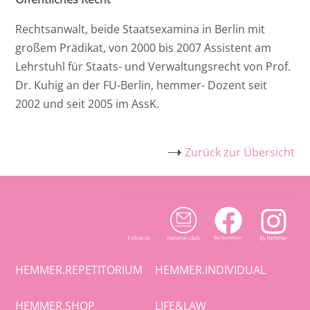
Ost
Rechtsanwalt, beide Staatsexamina in Berlin mit
großem Prädikat, von 2000 bis 2007 Assistent am
Rheinland-Pfalz
Lehrstuhl für Staats- und Verwaltungsrecht von Prof.
Dr. Kuhig an der FU-Berlin, hemmer- Dozent seit
Saarland
2002 und seit 2005 im AssK.
Zurück zur Übersicht
HEMMER.REPETITORIUM
HEMMER.INDIVIDUAL
HEMMER.SHOP
LIFE&LAW