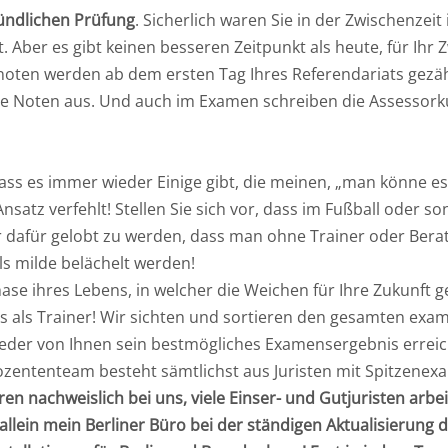
ündlichen Prüfung
. Sicherlich waren Sie in der Zwischenzei
t. Aber es gibt keinen besseren Zeitpunkt als heute, für Ih
ten werden ab dem ersten Tag Ihres Referendariats gezählt.
diese Noten aus. Und auch im Examen schreiben die Assessor
 dass es immer wieder Einige gibt, die meinen, „man könne es
nsatz verfehlt! Stellen Sie sich vor, dass im Fußball oder s
dafür gelobt zu werden, dass man ohne Trainer oder Bera
lls milde belächelt werden!
ase ihres Lebens, in welcher die Weichen für Ihre Zukunft g
s als Trainer! Wir sichten und sortieren den gesamten exam
s jeder von Ihnen sein bestmögliches Examensergebnis erreic
zententeam besteht sämtlichst aus Juristen mit Spitzenexa
n nachweislich bei uns, viele Einser- und Gutjuristen arb
 allein mein Berliner Büro bei der ständigen Aktualisierung