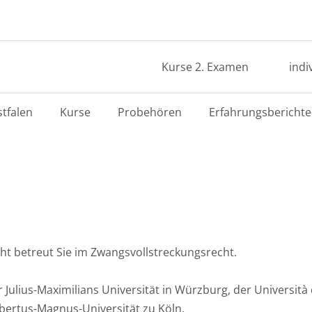
Kurse 2. Examen
indi
tfalen
Kurse
Probehören
Erfahrungsberichte
ht betreut Sie im Zwangsvollstreckungsrecht.
ulius-Maximilians Universität in Würzburg, der Università d
lbertus-Magnus-Universität zu Köln.