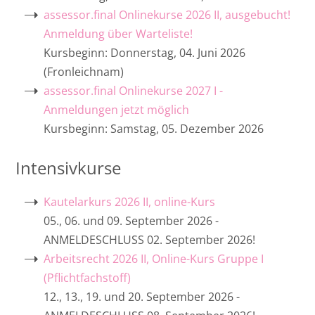
Erbrecht 2026 II, Online-Kurs über Zoom
assessor.final Onlinekurse 2026 II, ausgebucht!
(mit Up-Grade-Möglichkeit Güterrecht)
Ost
RA Michael Grieger
Anmeldung über Warteliste!
Kursbeginn: Donnerstag, 04. Juni 2026
Strafrecht / Strafprozessrecht 2026 II,
Rheinland-Pfalz
Rainer Krick, Notar
(Fronleichnam)
online-Kurs
assessor.final Onlinekurse 2027 I -
Saarland
Ministerialrat Emanuel Dillberger LL.M.
Anmeldungen jetzt möglich
ZPO 2026 II, online-Kurs
Kursbeginn: Samstag, 05. Dezember 2026
Notarassessorin Dr. Tanja Feichtlbauer
Intensivkurse
Aurel Waldenfels, Richter
Kautelarkurs 2026 II, online-Kurs
RA Clemens d‘Alquen
05., 06. und 09. September 2026 -
ANMELDESCHLUSS 02. September 2026!
Regierungsdirektor Dr. Philipp Eckel, LL.M
Arbeitsrecht 2026 II, Online-Kurs Gruppe I
(Pflichtfachstoff)
12., 13., 19. und 20. September 2026 -