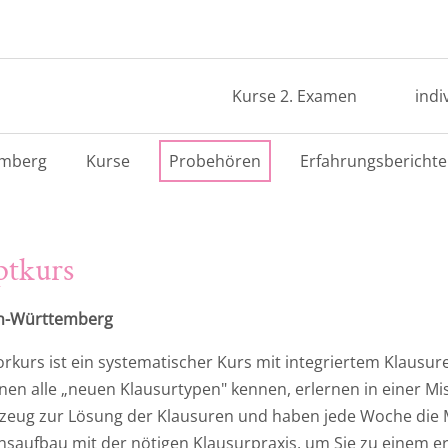
Kurse 2. Examen
indi
emberg
Kurse
Probehören
Erfahrungsberichte
ptkurs
en-Württemberg
rkurs ist ein systematischer Kurs mit integriertem Klausu
 lernen alle „neuen Klausurtypen" kennen, erlernen in einer 
eug zur Lösung der Klausuren und haben jede Woche die Mö
nsaufbau mit der nötigen Klausurpraxis, um Sie zu einem e