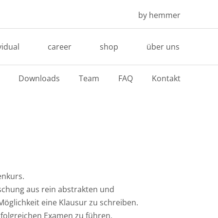
by hemmer
vidual
career
shop
über uns
Downloads
Team
FAQ
Kontakt
renkurs.
Mischung aus rein abstrakten und
glichkeit eine Klausur zu schreiben.
rfolgreichen Examen zu führen.