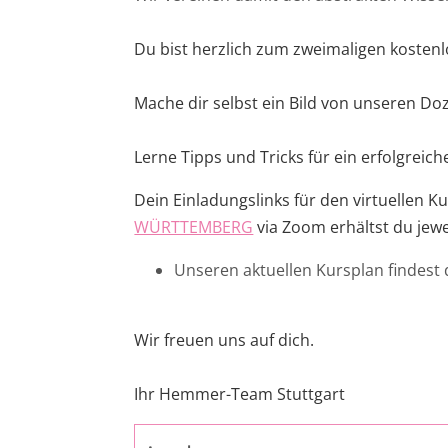
Intensivkurs materielles Zivilrecht - 2027 I - Online
Seminar
Ost
Annalena Kinner
Du bist herzlich zum zweimaligen kosten
Intensivkurs StPO - 2027 I - Online Seminar
Rheinland-Pfalz
Isabel Staiger
Mache dir selbst ein Bild von unseren D
Intensivkurs materielles Strafrecht - 2027 I - Online
Saarland
Seminar
Lerne Tipps und Tricks für ein erfolgrei
Dein Einladungslinks für den virtuellen 
Intensivkurs ZPO I und II - 2027 I - Online Seminar
WÜRTTEMBERG
via Zoom erhältst du jewei
Intensivkurs materielles Öffentliches Recht - 2027 I -
Unseren aktuellen Kursplan findest
Online Seminar
Intensivkurs VwGO - 2027 I - Online Seminar
Wir freuen uns auf dich.
Intensivkurs materielles Zivilrecht - 2027 II - Online
Ihr Hemmer-Team Stuttgart
Seminar