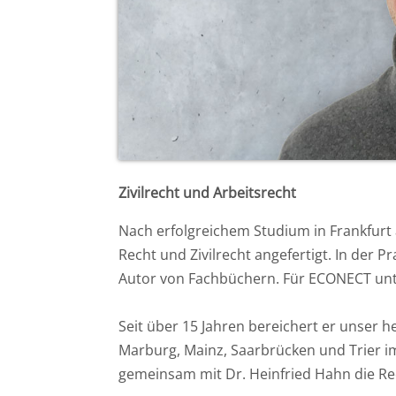
Ost
Notarassessor Dr. Samad Zarifkar
Rheinland-Pfalz
RAin Rebecca Baier
Saarland
Zivilrecht und Arbeitsrecht
Nach erfolgreichem Studium in Frankfurt 
Recht und Zivilrecht angefertigt. In der P
Autor von Fachbüchern. Für ECONECT unte
Seit über 15 Jahren bereichert er unser
Marburg, Mainz, Saarbrücken und Trier im
gemeinsam mit Dr. Heinfried Hahn die Re