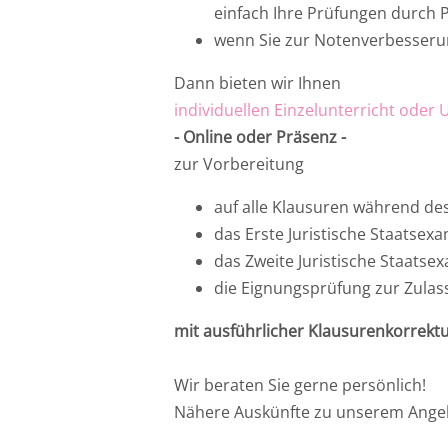
einfach Ihre Prüfungen durch P
Ost
VRLG Dr. Theresa Hardt
wenn Sie zur Notenverbesserun
Dann bieten wir Ihnen
Rheinland-Pfalz
Notarassessor Dr. Samad Zarifkar
individuellen Einzelunterricht oder 
- Online oder Präsenz -
Saarland
RA Wolfgang Clobes
zur Vorbereitung
RAin Rebecca Baier
auf alle Klausuren während de
das Erste Juristische Staatsex
das Zweite Juristische Staatse
die Eignungsprüfung zur Zulas
mit ausführlicher Klausurenkorrekt
Wir beraten Sie gerne persönlich!
Nähere Auskünfte zu unserem Angebo