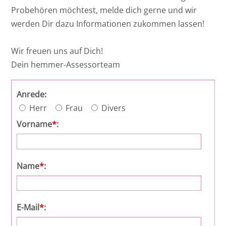
Intensivkurs ZPO I und II - 2027 II - Online
Probehören möchtest, melde dich gerne und wir
Seminar
Ost
werden Dir dazu Informationen zukommen lassen!
Rheinland-Pfalz
Wir freuen uns auf Dich!
Dein hemmer-Assessorteam
Saarland
Anrede:
Herr
Frau
Divers
Vorname
*
:
Name
*
:
E-Mail
*
: