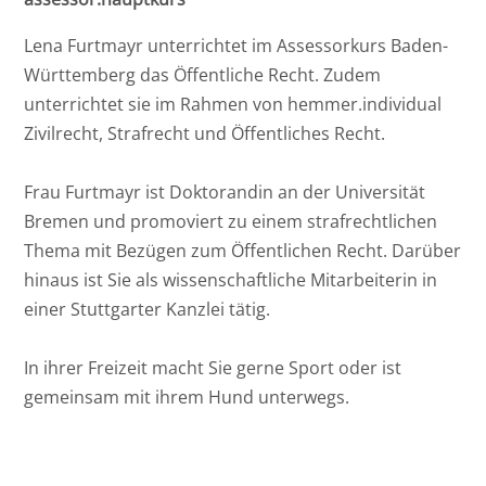
Intensivkurs StPO - 2026 II - Online
Seminar
Ost
Annalena Kinner
Lena Furtmayr unterrichtet im Assessorkurs Baden-
Württemberg das Öffentliche Recht. Zudem
Intensivkurs materielles Zivilrecht - 2027 I
Rheinland-Pfalz
Isabel Staiger
unterrichtet sie im Rahmen von hemmer.individual
- Online Seminar
Zivilrecht, Strafrecht und Öffentliches Recht.
Saarland
Intensivkurs StPO - 2027 I - Online
Frau Furtmayr ist Doktorandin an der Universität
Seminar
Bremen und promoviert zu einem strafrechtlichen
Intensivkurs materielles Strafrecht - 2027 I
Thema mit Bezügen zum Öffentlichen Recht. Darüber
- Online Seminar
hinaus ist Sie als wissenschaftliche Mitarbeiterin in
einer Stuttgarter Kanzlei tätig.
Intensivkurs ZPO I und II - 2027 I - Online
Seminar
In ihrer Freizeit macht Sie gerne Sport oder ist
gemeinsam mit ihrem Hund unterwegs.
Intensivkurs materielles Öffentliches
Recht - 2027 I - Online Seminar