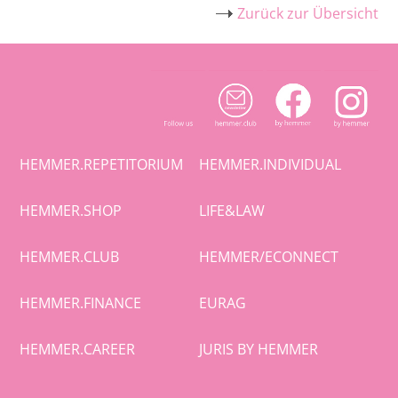
Intensivkurs VwGO - 2027 I - Online
Zurück zur Übersicht
Seminar
Intensivkurs materielles Zivilrecht - 2027 II
- Online Seminar
Intensivkurs StPO - 2027 II - Online
Seminar
HEMMER.REPETITORIUM
HEMMER.INDIVIDUAL
Intensivkurs VwGO - 2027 II - Online
HEMMER.SHOP
LIFE&LAW
Seminar
HEMMER.CLUB
HEMMER/ECONNECT
Intensivkurs materielles Strafrecht - 2027
II - Online Seminar
HEMMER.FINANCE
EURAG
Intensivkurs ZPO I und II - 2027 I - Online
HEMMER.CAREER
JURIS BY HEMMER
Seminar