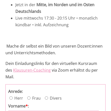
Jetzt in der
Mitte, im Norden und im Osten
Intensivkurs StPO - 2026 II - Online
Ost
RAin Rebecca Baier
Deutschlands
Seminar
Live mittwochs 17:30 - 20:15 Uhr • monatlich
Rheinland-Pfalz
Notarassessor Dr. Samad Zarifkar
kündbar • inkl. Aufzeichnung
online - Crashkurs - Öffentliches Recht
Mecklenburg-Vorpommern
Saarland
Annalena Kinner
Intensivkurs materielles Zivilrecht - 2027 I
Mache dir selbst ein Bild von unseren Dozent:innen
- Online Seminar
und Unterrichtsmethoden.
Intensivkurs StPO - 2027 I - Online
Dein Einladungslinks für den virtuellen Kursraum
Seminar
des
Klausuren-Coaching
via Zoom erhältst du per
Mail.
Intensivkurs materielles Strafrecht - 2027 I
- Online Seminar
Anrede:
Herr
Frau
Divers
Intensivkurs ZPO I und II - 2027 I - Online
Seminar
Vorname
*
: