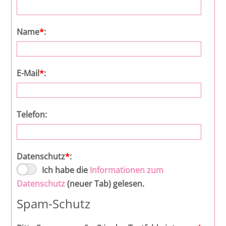
Intensivkurs materielles Zivilrecht - 2027 II
- Online Seminar
Name
*
:
Intensivkurs StPO - 2027 II - Online
Seminar
E-Mail
*
:
Intensivkurs materielles Strafrecht - 2027
II - Online Seminar
Telefon:
Intensivkurs ZPO I und II - 2027 II - Online
Seminar
Datenschutz
*
:
Ich habe die
Informationen zum
Datenschutz
(neuer Tab) gelesen.
Spam-Schutz