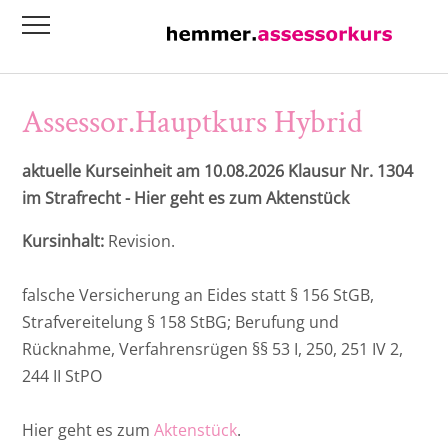
Übersicht
Übersicht
Systematischer Assessorkurs Hybrid mit
Grundlagen-Intensiv ZivilR - Die
Individualkurs Berlin/Brandenburg
Übersicht
integriertem Examensklausurenkurs
Urteilsklausur
Assessor.Hauptkurs Hybrid
G
Baden-Württemberg
Wöchentliche Kurse
RA Leander J. Gast
Grundlagen-Intensiv ZivilR Die
aktuelle Kurseinheit am 10.08.2026 Klausur Nr. 1304
Anwaltsklausur
Bayern
Intensivkurse
RA René Wenzel
im Strafrecht - Hier geht es zum Aktenstück
Materielles Strafrecht II - 2. Halbjahr 2026
Berlin/Brandenburg
Individualkurse
RA Dr. Philipp Knorr
Kursinhalt:
Revision.
Hessen
RiAG David Dittberner
falsche Versicherung an Eides statt § 156 StGB,
Strafvereitelung § 158 StBG; Berufung und
Nord/GPA
RA Nicolai Mehl
Rücknahme, Verfahrensrügen §§ 53 I, 250, 251 IV 2,
244 II StPO
Niedersachsen
RA Timo Görlitz
Hier geht es zum
Aktenstück
.
Nordrhein-Westfalen