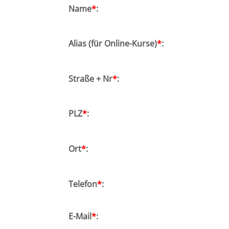
Name
*
:
Ost
Notarassessor Dr. Samad Zarifkar
Alias (für Online-Kurse)
*
:
Rheinland-Pfalz
RAin Rebecca Baier
Saarland
Straße + Nr
*
:
PLZ
*
:
Ort
*
:
Telefon
*
:
E-Mail
*
: