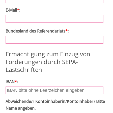
Intensivkurs VwGO - 2027 I - Online
Seminar
E-Mail
*
:
Intensivkurs materielles Zivilrecht - 2027 II
- Online Seminar
Bundesland des Referendariats
*
:
Intensivkurs StPO - 2027 II - Online
Seminar
Ermächtigung zum Einzug von
Intensivkurs VwGO - 2027 II - Online
Forderungen durch SEPA-
Seminar
Lastschriften
Intensivkurs materielles Strafrecht - 2027
IBAN
*
:
II - Online Seminar
Intensivkurs ZPO I und II - 2027 II - Online
Abweichende/r Kontoinhaberin/Kontoinhaber? Bitte
Seminar
Name angeben.